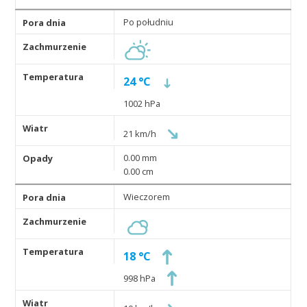
Po południu
24 °C
1002 hPa
21 km/h
0.00 mm
0.00 cm
Wieczorem
18 °C
998 hPa