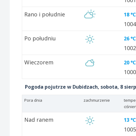
100
Rano i południe
18 °C
100
Po południu
26 °C
100
Wieczorem
20 °C
100
Pogoda pojutrze w Dubidzach, sobota, 8 sier
Pora dnia
zachmurzenie
tempe
ciśnie
Nad ranem
13 °C
100