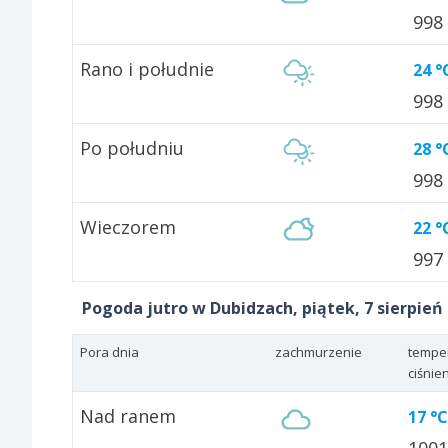
998
Rano i południe
24 °
998
Po południu
28 °
998
Wieczorem
22 °
997
Pogoda jutro w Dubidzach, piątek, 7 sierpień
Pora dnia
zachmurzenie
tempe
ciśnie
Nad ranem
17 °C