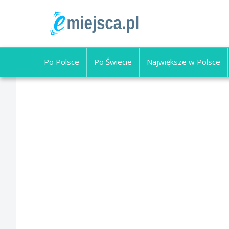
Po Polsce
Po Świecie
Największe w Polsce