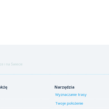
e i na Świecie
akżę
Narzędzia
Wyznaczanie trasy
Twoje położenie