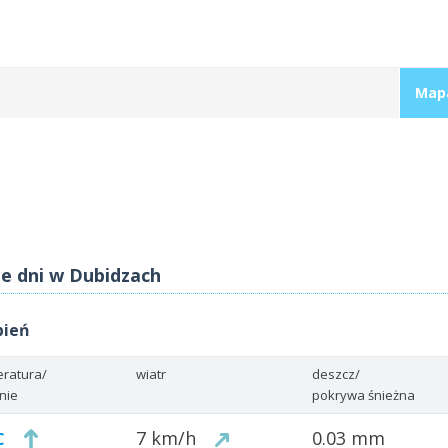
Map
ze dni w Dubidzach
pień
ratura/
wiatr
deszcz/
enie
pokrywa śnieżna
7 km/h
0.03 mm
C