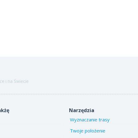
e i na Świecie
akżę
Narzędzia
Wyznaczanie trasy
Twoje położenie