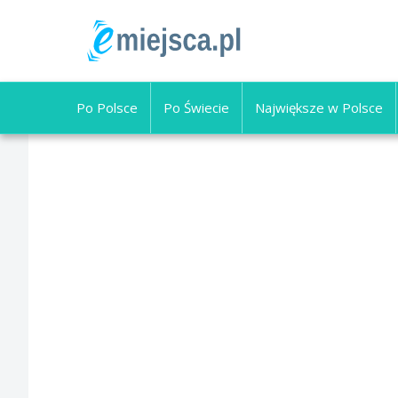
Po Polsce
Po Świecie
Największe w Polsce