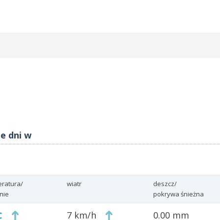
ze dni w
ratura/
wiatr
deszcz/
enie
pokrywa śnieżna
7 km/h
0.00 mm
C