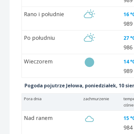
989
Rano i południe
16 °
989
Po południu
27 °
986
Wieczorem
14 °
989
Pogoda pojutrze Jełowa, poniedziałek, 10 sie
Pora dnia
zachmurzenie
tempe
ciśni
Nad ranem
15 °
984