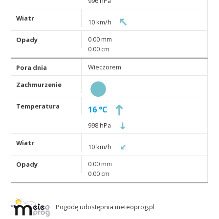
996 hPa
10 km/h
0.00 mm
0.00 cm
Wieczorem
16 °C
998 hPa
10 km/h
0.00 mm
0.00 cm
Pogodę udostępnia meteoprog.pl