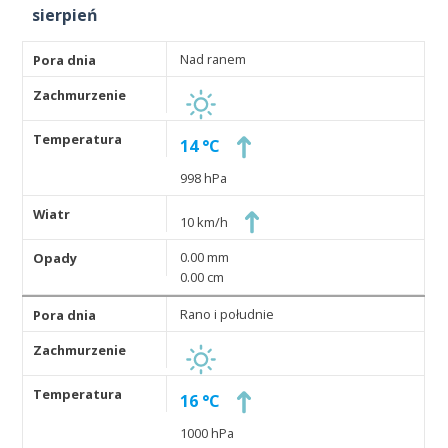
sierpień
Nad ranem
14 °C
998 hPa
10 km/h
0.00 mm
0.00 cm
Rano i południe
16 °C
1000 hPa