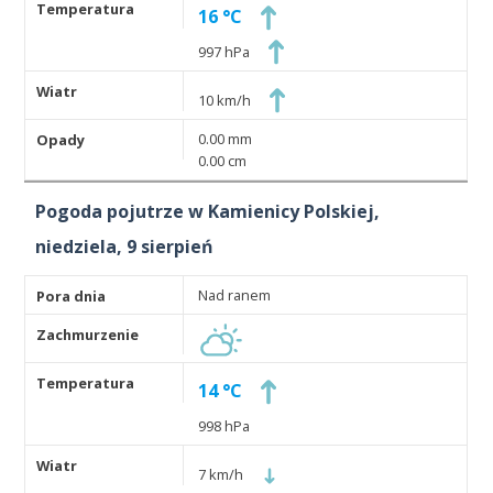
16 °C
997 hPa
10 km/h
0.00 mm
0.00 cm
Pogoda pojutrze w Kamienicy Polskiej,
niedziela, 9 sierpień
Nad ranem
14 °C
998 hPa
7 km/h