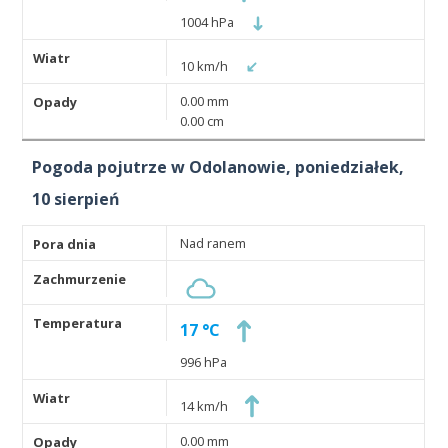
1004 hPa
10 km/h
0.00 mm
0.00 cm
Pogoda pojutrze w Odolanowie, poniedziałek,
10 sierpień
Nad ranem
17 °C
996 hPa
14 km/h
0.00 mm