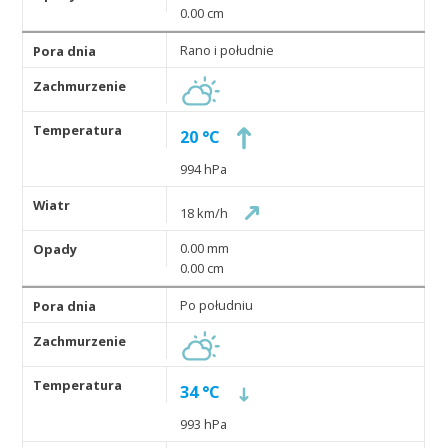
0.00 cm
Rano i południe
20 °C
994 hPa
18 km/h
0.00 mm
0.00 cm
Po południu
34 °C
993 hPa