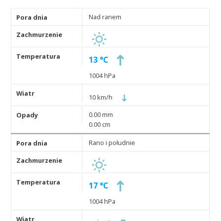
Nad ranem
13 °C
1004 hPa
10 km/h
0.00 mm
0.00 cm
Rano i południe
17 °C
1004 hPa