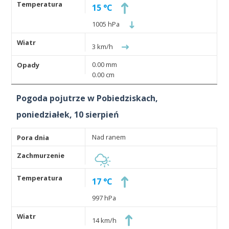
15 °C
1005 hPa
3 km/h
0.00 mm
0.00 cm
Pogoda pojutrze w Pobiedziskach,
poniedziałek, 10 sierpień
Nad ranem
17 °C
997 hPa
14 km/h