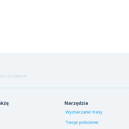
e i na Świecie
akżę
Narzędzia
Wyznaczanie trasy
Twoje położenie