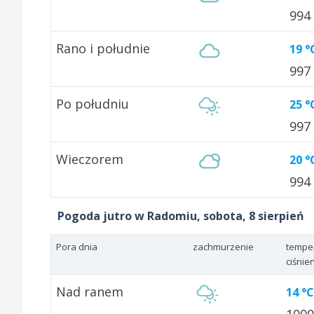
994
Rano i południe
19 °
997
Po południu
25 °
997
Wieczorem
20 °
994
Pogoda jutro w Radomiu, sobota, 8 sierpień
Pora dnia
zachmurzenie
tempe
ciśnie
Nad ranem
14 °C