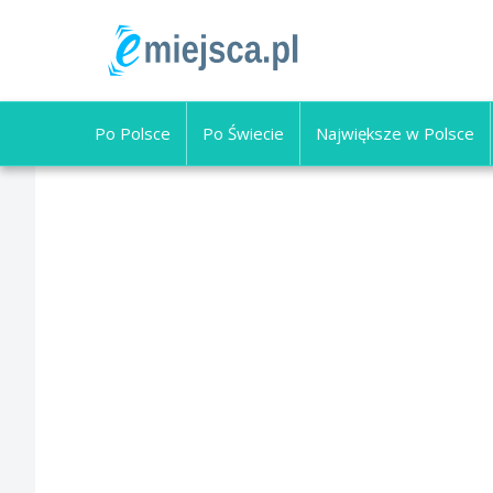
Po Polsce
Po Świecie
Największe w Polsce