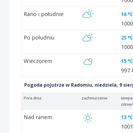
100
Rano i południe
16 °C
100
Po południu
25 °C
100
Wieczorem
15 °C
997
Pogoda pojutrze w Radomiu, niedziela, 9 sier
Pora dnia
zachmurzenie
tempe
ciśnie
Nad ranem
13 °C
100