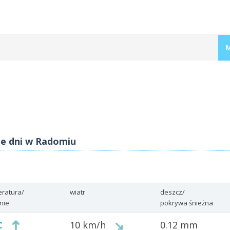
sze dni w Radomiu
ratura/
wiatr
deszcz/
enie
pokrywa śnieżna
10 km/h
0.12 mm
C